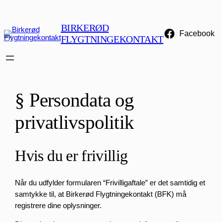
Spring
til
BIRKERØD
indhold
Facebook
FLYGTNINGEKONTAKT
§ Persondata og
privatlivspolitik
Hvis du er frivillig
Når du udfylder formularen “Frivilligaftale” er det samtidig et
samtykke til, at Birkerød Flygtningekontakt (BFK) må
registrere dine oplysninger.