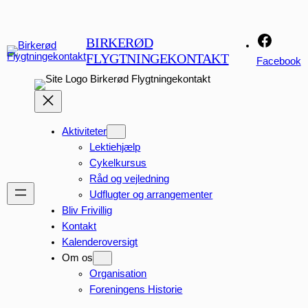
Spring
til
BIRKERØD
indhold
FLYGTNINGEKONTAKT
Facebook
Birkerød Flygtningekontakt
Aktiviteter
Lektiehjælp
Cykelkursus
Råd og vejledning
Udflugter og arrangementer
Bliv Frivillig
Kontakt
Kalenderoversigt
Om os
Organisation
Foreningens Historie